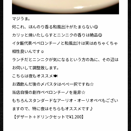
マジうま。
何これ、ほんのり香る和風出汁がたまらない😋
カリッと焼いたしらすとニンニクの香りは絶品😋
イタ飯代表ペペロンチーノと和風出汁は実はめちゃくちゃ
相性良いんです☺️
ランチだとニンニクが気になるという方の為に、その辺は
お伺いして調整致します。
こちらは夜もオススメ🍽️
お酒飲んだ後の〆パスタはぺぺ一択ですね☆
当店自慢の創作ペペロンチーノを是非☆
もちろんスタンダードなアーリオ・オーリオペペもござい
ますので、特に夜はそちらもオススメです♪
【デザート＋ドリンクセットで¥1.200】